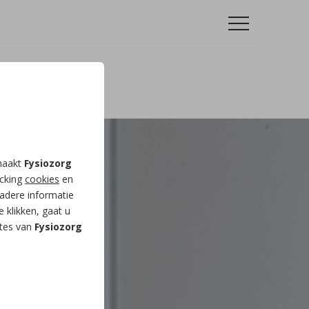
 maakt
Fysiozorg
acking
cookies
en
adere informatie
e klikken, gaat u
ites van
Fysiozorg