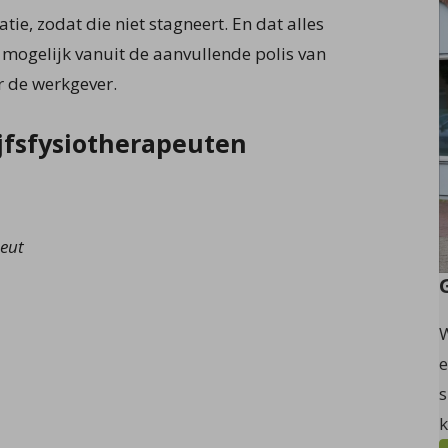
tie, zodat die niet stagneert. En dat alles
g mogelijk vanuit de aanvullende polis van
r de werkgever.
jfsfysiotherapeuten
peut
W
e
s