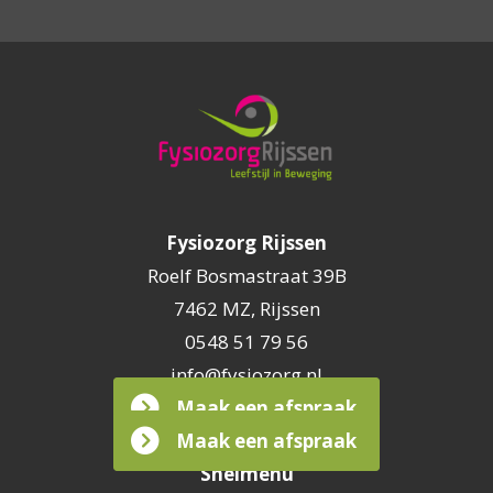
Fysiozorg Rijssen
Roelf Bosmastraat 39B
7462 MZ
,
Rijssen
0548 51 79 56
info@fysiozorg.nl
Maak een afspraak
Maak een afspraak
Snelmenu