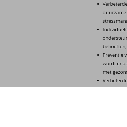
Verbeterde
duurzame v
stressmana
Individuel
ondersteun
behoeften,
Preventie 
wordt er a
met gezond
Verbeterde
je om vol 
te blijven 
Holistische
plaatje, i
sterker wo