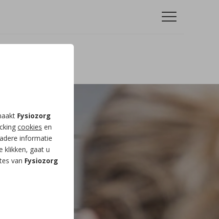
 maakt
Fysiozorg
acking
cookies
en
adere informatie
e klikken, gaat u
ites van
Fysiozorg