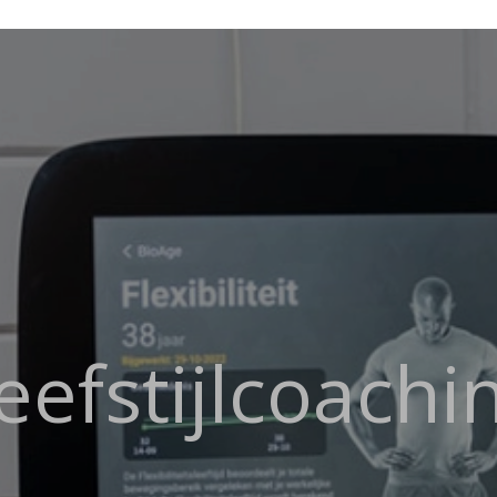
eefstijlcoachi