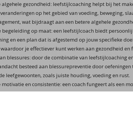
 algehele gezondheid: leefstijlcoaching helpt bij het ma
eranderingen op het gebied van voeding, beweging, sla
gement, wat bijdraagt aan een betere algehele gezondhe
e begeleiding op maat: een leefstijlcoach biedt persoonli
ing en een plan dat is afgestemd op jouw specifieke doe
 waardoor je effectiever kunt werken aan gezondheid en f
van blessures: door de combinatie van leefstijlcoaching e
andacht besteed aan blessurepreventie door oefeningen
e leefgewoonten, zoals juiste houding, voeding en rust.
 motivatie en consistentie: een coach fungeert als een mo
te houden, ook op moeilijke momenten. Dit kan je helpe
en je doelen te bereiken.
 benadering van gezondheid: leefstijlcoaching kijkt naar 
nclusief mentale en emotionele gezondheid, waardoor je ni
rdt, maar ook mentaal weerbaarder en beter in balans k