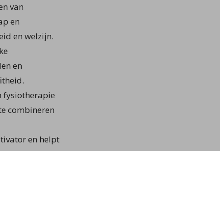
ken van
ap en
id en welzijn.
jke
len en
itheid.
n fysiotherapie
 te combineren
tivator en helpt
n om gemotiveerd
het volledige
et alleen fysiek
omt.