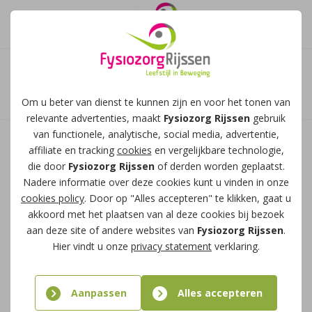
Afspraak maken
Training
Om u beter van dienst te kunnen zijn en voor het tonen van
beeldschermwerken
relevante advertenties, maakt
Fysiozorg Rijssen
gebruik
van functionele, analytische, social media, advertentie,
affiliate en tracking
cookies
en vergelijkbare technologie,
Bij veel mensen die wij behandelen, ligt de
die door
Fysiozorg Rijssen
of derden worden geplaatst.
oorzaak van de klacht aan hun houding tijdens
Nadere informatie over deze cookies kunt u vinden in onze
beeldschermwerken. Vaak denkt men de juiste
cookies policy
. Door op "Alles accepteren" te klikken, gaat u
akkoord met het plaatsen van al deze cookies bij bezoek
werkhouding aan te nemen, maar blijkt deze
aan deze site of andere websites van
Fysiozorg Rijssen
.
houding averechts te werken. Na onze training
Hier vindt u onze
privacy statement
verklaring.
beeldschermwerken, zijn medewerkers in staat
om bewust en beter om te gaan met zittend
Aanpassen
Alles accepteren
werk.