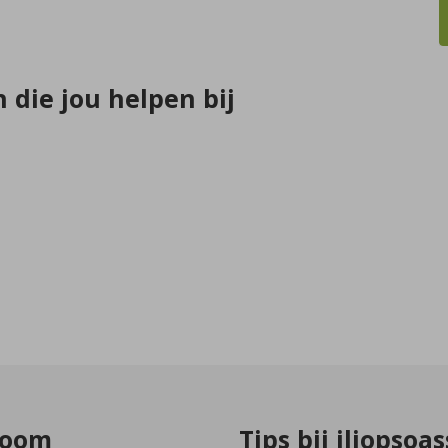
 die jou helpen bij
room
Tips bij iliopso