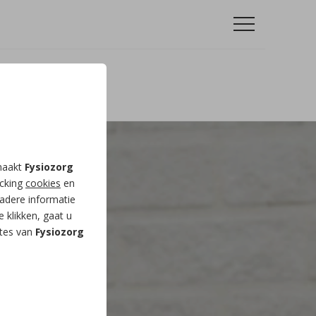
 maakt
Fysiozorg
acking
cookies
en
adere informatie
e klikken, gaat u
ites van
Fysiozorg