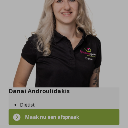
Danai Androulidakis
Diëtist
Maak nu een afspraak