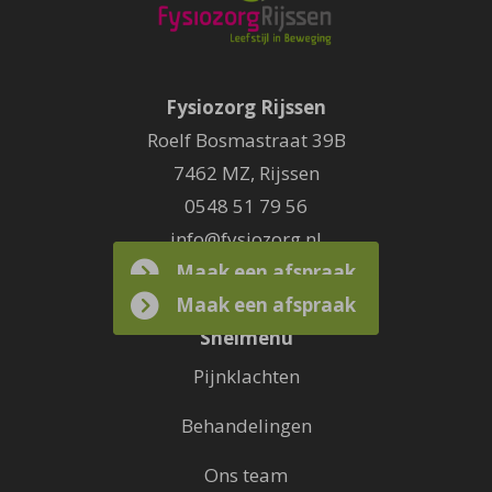
Fysiozorg Rijssen
Roelf Bosmastraat 39B
7462 MZ
,
Rijssen
0548 51 79 56
info@fysiozorg.nl
Maak een afspraak
Maak een afspraak
Snelmenu
Pijnklachten
Behandelingen
Ons team