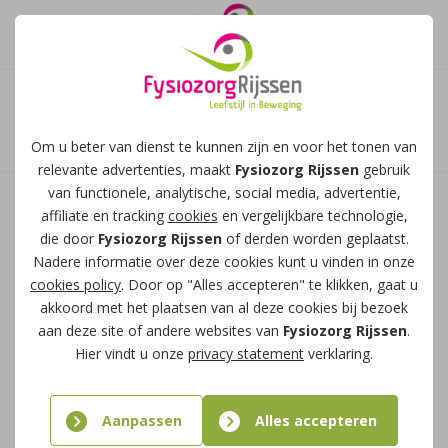
Afspraak maken
Danai Androulidakis -
Om u beter van dienst te kunnen zijn en voor het tonen van
diëtist
relevante advertenties, maakt
Fysiozorg Rijssen
gebruik
van functionele, analytische, social media, advertentie,
affiliate en tracking
cookies
en vergelijkbare technologie,
Hi! Mijn naam is Danai en ik kom uit het mooie
die door
Fysiozorg Rijssen
of derden worden geplaatst.
Deventer. Sinds september ben ik werkzaam als
Nadere informatie over deze cookies kunt u vinden in onze
diëtist bij Fysiozorg Rijssen. In mijn vrije tijd ben
cookies policy
. Door op "Alles accepteren" te klikken, gaat u
akkoord met het plaatsen van al deze cookies bij bezoek
ik graag samen met familie en vrienden, hier
aan deze site of andere websites van
Fysiozorg Rijssen
.
haal ik veel geluk uit.
Hier vindt u onze
privacy statement
verklaring.
Wat ik het mooiste vind aan mijn werk is dat ik
Aanpassen
Alles accepteren
iedere dag nieuwe mensen ontmoet en